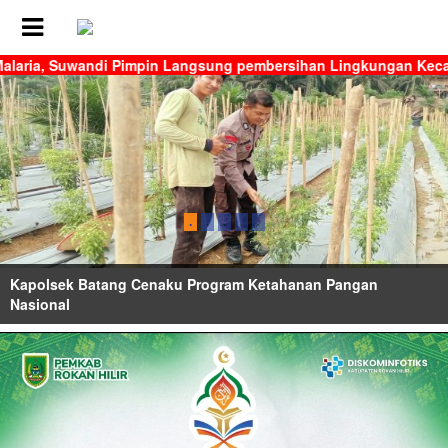
a, Suwandi Pimpin Langsung pembersihan Lingkungan Kecamat
.
.
.
.
.
Bupati Siak Letakkan Batu Pertama Rumah Singgah
Kesehatan Gratis untuk Pasien Kurang Mampu