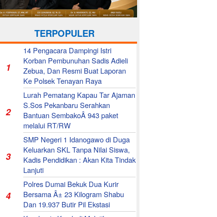
TERPOPULER
14 Pengacara Dampingi Istri
Korban Pembunuhan Sadis Adieli
1
Zebua, Dan Resmi Buat Laporan
Ke Polsek Tenayan Raya
Lurah Pematang Kapau Tar Ajaman
S.Sos Pekanbaru Serahkan
2
Bantuan SembakoÂ 943 paket
melalui RT/RW
SMP Negeri 1 Idanogawo di Duga
Keluarkan SKL Tanpa Nilai Siswa,
3
Kadis Pendidikan : Akan Kita Tindak
Lanjuti
Polres Dumai Bekuk Dua Kurir
Bersama Â± 23 Kilogram Shabu
4
Dan 19.937 Butir Pil Ekstasi