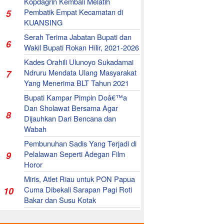
Kopdagrin Kembali Melatih
Pembatik Empat Kecamatan di
5
KUANSING
Serah Terima Jabatan Bupati dan
6
Wakil Bupati Rokan Hilir, 2021-2026
Kades Orahili Ulunoyo Sukadamai
Ndruru Mendata Ulang Masyarakat
7
Yang Menerima BLT Tahun 2021
Bupati Kampar Pimpin Doâ€™a
Dan Sholawat Bersama Agar
8
Dijauhkan Dari Bencana dan
Wabah
Pembunuhan Sadis Yang Terjadi di
Pelalawan Seperti Adegan Film
9
Horor
Miris, Atlet Riau untuk PON Papua
Cuma Dibekali Sarapan Pagi Roti
10
Bakar dan Susu Kotak