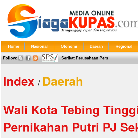
Home
Nasional
Otonomi
Daerah
Regional
Follow:
Serikat Perusahaan Pers
Index
Daerah
/
Wali Kota Tebing Tinggi
Pernikahan Putri PJ S