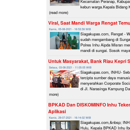
Kecamatan Peranap, Kabupaten
kebun warga.Kepala Bidang K
(read more)
Viral, Saat Mandi Warga Rengat Tem
Kamis, 05-08-2021 - 16:53:59 WIB
Siagakupas.com, Rengat - W
sudah mengambang di Sungai 
Polres Inhu Aipda Misran me
mandi di sungai. Sosok mayat
Untuk Masyarakat, Bank Riau Kepri
Selasa, 03-08-2021 - 11:05:05 WIB
Siagakupas.com, INHU- Seba
tercipta sumber daya manusi
menyerahkan Corporate Socia
di Jl. Narasinga Kampung Da
more)
BPKAD Dan DISKOMINFO Inhu Teken N
Aplikasi
Kamis, 29-07-2021 - 16:14:02 WIB
Siagakupas.com,&nbsp; INHU
Hulu, Kepala BPKAD Inhu Ibr