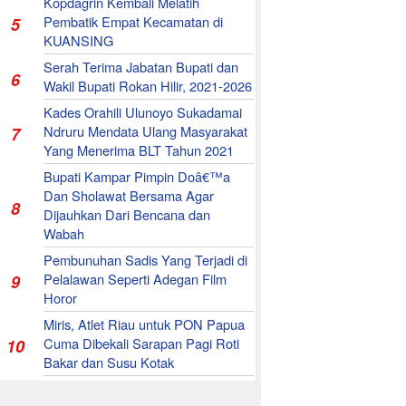
Kopdagrin Kembali Melatih
Pembatik Empat Kecamatan di
5
KUANSING
Serah Terima Jabatan Bupati dan
6
Wakil Bupati Rokan Hilir, 2021-2026
Kades Orahili Ulunoyo Sukadamai
Ndruru Mendata Ulang Masyarakat
7
Yang Menerima BLT Tahun 2021
Bupati Kampar Pimpin Doâ€™a
Dan Sholawat Bersama Agar
8
Dijauhkan Dari Bencana dan
Wabah
Pembunuhan Sadis Yang Terjadi di
Pelalawan Seperti Adegan Film
9
Horor
Miris, Atlet Riau untuk PON Papua
Cuma Dibekali Sarapan Pagi Roti
10
Bakar dan Susu Kotak