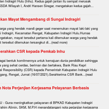
 Indragiri Hulu (Inhu). Kedua gajah jantan itu sempat merusak
SDA Wilayah I, Andri Hansen Siregar, mengatakan kedua gajah...
ukan Mayat Mengambang di Sungai Indragiri
arga yang hendak mandi geger saat menemukan mayat laki-laki yang
Indragiri, Kecamatan Rengat, Kabupaten Indragiri Hulu.Humas
ngatakan, mayat tersebut pertama kali ditemukan warga yang hendak
 tersebut ditemukan tersangkut di...(read more)
 Serahkan CSR kepada Pemkab Inhu
gai bentuk komitmennya untuk kemajuan dunia pendidikan sehingga
a yang sehat cerdas, beriman dan bertakwa, Bank Riau Kepri
l Responsibility (CSR) kepada Pemerintah Kabupaten Indragiri Hulu
gang, Rengat, Jumat (16/07/2021).Serahterima CSR Bank...(read
ota Perjanjian Kerjasama Pelayanan Berbasis
 - Guna meningkatkan pelayanan di BPKAD Kabupaten Indragiri
ahim Alimin, SKM, M.P.H menandatangani nota perjanjian kerjasama