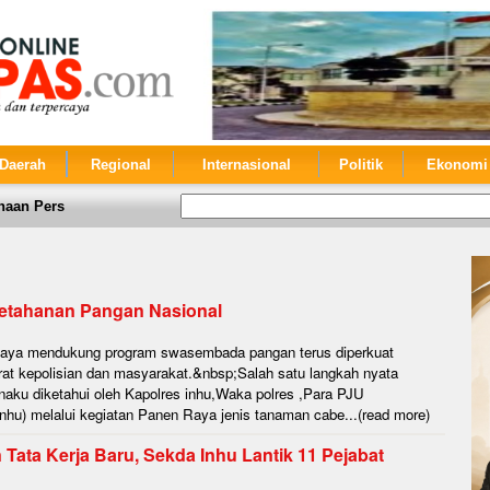
Daerah
Regional
Internasional
Politik
Ekonomi
haan Pers
etahanan Pangan Nasional
aya mendukung program swasembada pangan terus diperkuat
arat kepolisian dan masyarakat.&nbsp;Salah satu langkah nyata
naku diketahui oleh Kapolres inhu,Waka polres ,Para PJU
Inhu) melalui kegiatan Panen Raya jenis tanaman cabe...(read more)
Tata Kerja Baru, Sekda Inhu Lantik 11 Pejabat