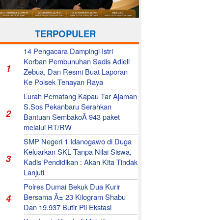
TERPOPULER
14 Pengacara Dampingi Istri
Korban Pembunuhan Sadis Adieli
1
Zebua, Dan Resmi Buat Laporan
Ke Polsek Tenayan Raya
Lurah Pematang Kapau Tar Ajaman
S.Sos Pekanbaru Serahkan
2
Bantuan SembakoÂ 943 paket
melalui RT/RW
SMP Negeri 1 Idanogawo di Duga
Keluarkan SKL Tanpa Nilai Siswa,
3
Kadis Pendidikan : Akan Kita Tindak
Lanjuti
Polres Dumai Bekuk Dua Kurir
Bersama Â± 23 Kilogram Shabu
4
Dan 19.937 Butir Pil Ekstasi