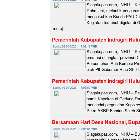
Siagakupas.com, INHU – Ketu
Rahmiani, melantik penguru
mengukuhkan Bunda PAUD dan
Kegiatan tersebut digelar di
more)
Pemerintah Kabupaten Indragiri Hulu 
Senin, 26-01-2026 - 17:08:13 WIB
Siagakupas.com, INHU – Peme
prestasi di tingkat provinsi
Percontohan Anti Korupsi Pr
oleh Plt Gubernur Riau SF Ha
Pemerintah Kabupaten Indragiri Hulu
Senin, 19-01-2026 - 17:06:59 WIB
Siagakupas.com, INHU – Peme
pamit Kapolres di Gedung Da
menandai pergantian Kapolre
Putra.AKBP Fahrian Saleh Si
Bersamaan Hari Desa Nasional, Bupa
Senin, 19-01-2026 - 17:06:06 WIB
Siagakupas.com, INHU – Bupa
mengambil sumpah jabatan Ke