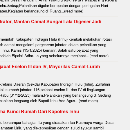
hu.&nbsp;Pelantikan digelar bertepatan dengan peringatan Hari
ten.Kegiatan berlangsung di Ruang...(read more)
rator, Mantan Camat Sungai Lala Digeser Jadi
rintah Kabupaten Indragiri Hulu (Inhu) kembali melakukan rotasi
lah camat mengalami pergeseran jabatan dalam pelantikan yang
 Inhu, Kamis (15/1/2025) kemarin.Salah satu pejabat yang
dalah Elpahri Adha. Ia yang sebelumnya menjabat...(read more)
jabat Eselon III dan IV, Mayoritas Camat-Lurah
taris Daerah (Sekda) Kabupaten Indragiri Hulu (Inhu), Zulfahmi
il sumpah jabatan 116 pejabat eselon III dan IV di lingkungan
Rabu (31/12/2025) malam.Pelantikan yang berlangsung di Gedang
ksikan langsung oleh Bupati Inhu Ade Agus...(read more)
ma Kunci Rumah Dari Kapolres Inhu
u bercampur bahagia, itu yang dirasakan Ica Kusmoyo warga Desa
amatan Lirik, yang diekspresikan dengan sujud syukur sambil