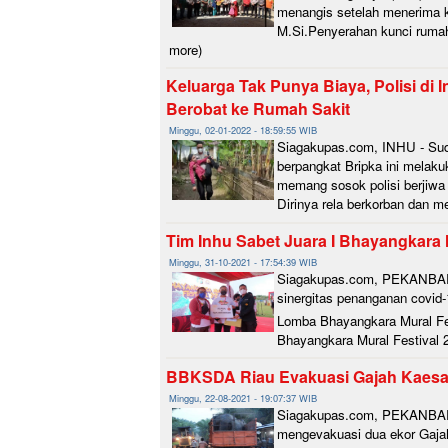
menangis setelah menerima k
M.Si.Penyerahan kunci rumah 
more)
Keluarga Tak Punya Biaya, Polisi 
Berobat ke Rumah Sakit
Minggu, 02-01-2022 - 18:59:55 WIB
Siagakupas.com, INHU - Sudah
berpangkat Bripka ini melaku
memang sosok polisi berjiwa 
Dirinya rela berkorban dan 
Tim Inhu Sabet Juara I Bhayangkara M
Minggu, 31-10-2021 - 17:54:39 WIB
Siagakupas.com, PEKANBARU 
sinergitas penanganan covid
Lomba Bhayangkara Mural Fest
Bhayangkara Mural Festival 2
BBKSDA Riau Evakuasi Gajah Kaesa
Minggu, 22-08-2021 - 19:07:37 WIB
Siagakupas.com, PEKANBARU
mengevakuasi dua ekor Gajah