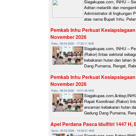
Siagakupas.com, INHU – Sekr
Adrian melantik dan mengamb
Administrator di lingkungan 
atas nama Bupati Inhu. Pelan
Pemkab Inhu Perkuat Kesiapsiagaan K
November 2026
Rabu, 08-04-2026 - 17:20:11 WIB
Siagakupas.com, INHU – Peme
(Rakor) lintas sektoral seb
kebakaran hutan dan lahan (k
Dang Purnama, Rengat, Rabu (
Pemkab Inhu Perkuat Kesiapsiagaan K
November 2026
Rabu, 08-04-2026 - 14:01:46 WIB
Siagakupas.com,&nbsp;INHU 
Rapat Koordinasi (Rakor) li
ancaman kebakaran hutan dan 
Gedung Dang Purnama, Rengat,
Apel Perdana Pasca Idulfitri 1447 H
Senin, 30-03-2026 - 14:03:21 WIB
Siagakupas.com,&nbsp;INHU 