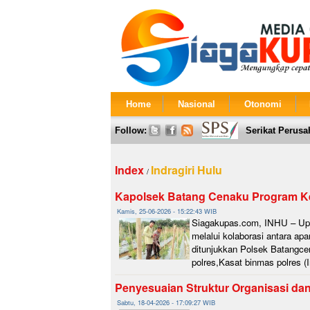
Home
Nasional
Otonomi
Follow:
Serikat Perusa
Index
Indragiri Hulu
/
Kapolsek Batang Cenaku Program K
Kamis, 25-06-2026 - 15:22:43 WIB
Siagakupas.com, INHU – Up
melalui kolaborasi antara ap
ditunjukkan Polsek Batangce
polres,Kasat binmas polres (
Penyesuaian Struktur Organisasi dan 
Sabtu, 18-04-2026 - 17:09:27 WIB