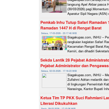
langsung Apel Akbar pasca Har
(30/03/2026) pagi.Momentum i
Aparatur Sipil Negara (ASN) 
Pemkab Inhu Tutup Safari Ramadan 1
Ramadan 1447 H di Rengat Barat
Selasa, 17-03-2026 - 23:17:46 WIB
Siagakupas.com, INHU – Peme
rangkaian kegiatan Safari Ra
Kecamatan Rengat Barat.Kegi
Kemiri, dan dihadiri Sekretar
Sekda Lantik 28 Pejabat Administrat
Pejabat Administrator dan Pengawas
Selasa, 02-03-2026 - 17:16:23 WIB
Siagakupas.com, INHU – Mewak
Zulfahmi Adrian melantik da
di lingkungan Pemerintah Kab
Narasinga, Kantor Bupati Inhu
Ketua Tim TP PKK Suci Rahmiani La
Literasi Dikukuhkan
Senin, 09-02-2026 - 17:15:08 WIB