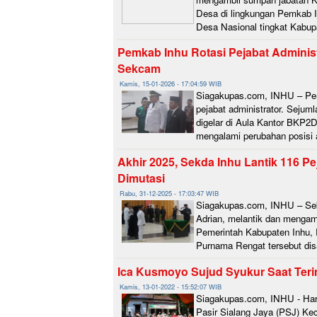
Desa di lingkungan Pemkab In
Desa Nasional tingkat Kabupa
Pemkab Inhu Rotasi Pejabat Administ
Sekcam
Kamis, 15-01-2026 - 17:04:59 WIB
Siagakupas.com, INHU – Peme
pejabat administrator. Sejum
digelar di Aula Kantor BKP2D
mengalami perubahan posisi a
Akhir 2025, Sekda Inhu Lantik 116 Pe
Dimutasi
Rabu, 31-12-2025 - 17:03:47 WIB
Siagakupas.com, INHU – Sekre
Adrian, melantik dan mengamb
Pemerintah Kabupaten Inhu, 
Purnama Rengat tersebut disa
Ica Kusmoyo Sujud Syukur Saat Teri
Kamis, 13-01-2022 - 15:52:07 WIB
Siagakupas.com, INHU - Har
Pasir Sialang Jaya (PSJ) Kec