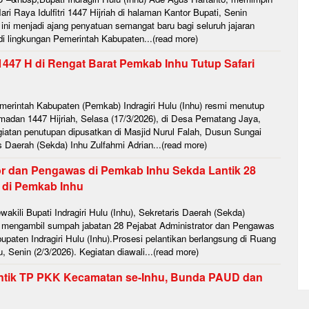
i Raya Idulfitri 1447 Hijriah di halaman Kantor Bupati, Senin
ni menjadi ajang penyatuan semangat baru bagi seluruh jajaran
di lingkungan Pemerintah Kabupaten...(read more)
447 H di Rengat Barat Pemkab Inhu Tutup Safari
rintah Kabupaten (Pemkab) Indragiri Hulu (Inhu) resmi menutup
madan 1447 Hijriah, Selasa (17/3/2026), di Desa Pematang Jaya,
atan penutupan dipusatkan di Masjid Nurul Falah, Dusun Sungai
is Daerah (Sekda) Inhu Zulfahmi Adrian...(read more)
or dan Pengawas di Pemkab Inhu Sekda Lantik 28
 di Pemkab Inhu
ili Bupati Indragiri Hulu (Inhu), Sekretaris Daerah (Sekda)
n mengambil sumpah jabatan 28 Pejabat Administrator dan Pengawas
upaten Indragiri Hulu (Inhu).Prosesi pelantikan berlangsung di Ruang
, Senin (2/3/2026). Kegiatan diawali...(read more)
ntik TP PKK Kecamatan se-Inhu, Bunda PAUD dan