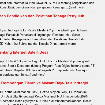
asi dan Informatika Inhu Jawalter, S. M.Pd tentang pengelolaan dan
 konsultasi, pembinaan dan pengaduan keuangan...(read more)
kaan Pendidikan dan Pelatihan Tenaga Penyuluh
pati Indragiri hulu, Rezita Meylani Yopi menghadiri pembukaan
naga Penyuluh Pertanian di lingkungan Pemkab Inhu, Senin
r A Badan Kepegawaian, Pendidikan dan Pelatihan Daerah Kab.
D Kab. Inhu Subrantas dan Kepala Dinas...(read more)
entang Internet Satelit Desa
iri Hulu â€“ Bupati Indragiri Hulu, Rezita Meylani Yopi mengikuti
ternet Satelit Desa mendukung Program Riau Digital bekerja sama PT
t dihadiri Kepala OPD terkait seperti Plt Bappeda Inhu Sukarjo,
n perdagangan Inhu...(read more)
an Rombongan Ziarah ke Makam Raja-Raja Indragiri
lu- Ketua Muslimat NU Inhu, Rezita Meylani Yopi, SE ziarah ke
U - Usai dilantik sebagai Ketua Muslimat NU Inhu periode 2020-
SE bersama Katib Syuriyah NU Inhu Kiai Muhammad Jaenuri, Ketua