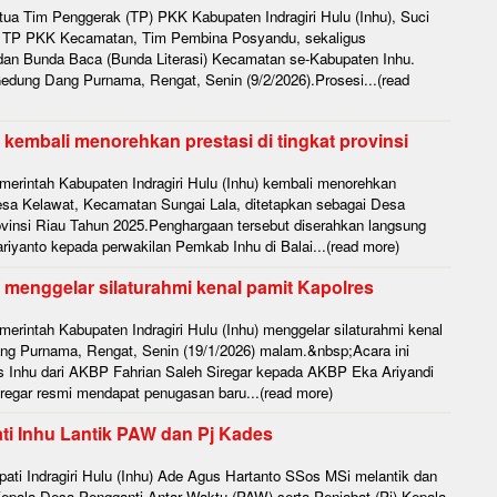
a Tim Penggerak (TP) PKK Kabupaten Indragiri Hulu (Inhu), Suci
s TP PKK Kecamatan, Tim Pembina Posyandu, sekaligus
 Bunda Baca (Bunda Literasi) Kecamatan se-Kabupaten Inhu.
 Gedung Dang Purnama, Rengat, Senin (9/2/2026).Prosesi...(read
kembali menorehkan prestasi di tingkat provinsi
rintah Kabupaten Indragiri Hulu (Inhu) kembali menorehkan
.Desa Kelawat, Kecamatan Sungai Lala, ditetapkan sebagai Desa
ovinsi Riau Tahun 2025.Penghargaan tersebut diserahkan langsung
riyanto kepada perwakilan Pemkab Inhu di Balai...(read more)
 menggelar silaturahmi kenal pamit Kapolres
rintah Kabupaten Indragiri Hulu (Inhu) menggelar silaturahmi kenal
ng Purnama, Rengat, Senin (19/1/2026) malam.&nbsp;Acara ini
s Inhu dari AKBP Fahrian Saleh Siregar kepada AKBP Eka Ariyandi
regar resmi mendapat penugasan baru...(read more)
ti Inhu Lantik PAW dan Pj Kades
ti Indragiri Hulu (Inhu) Ade Agus Hartanto SSos MSi melantik dan
pala Desa Pengganti Antar Waktu (PAW) serta Penjabat (Pj) Kepala