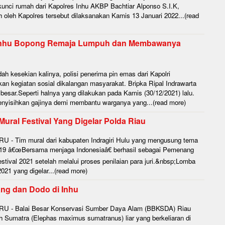
unci rumah dari Kapolres Inhu AKBP Bachtiar Alponso S.I.K,
oleh Kapolres tersebut dilaksanakan Kamis 13 Januari 2022...(read
di Inhu Bopong Remaja Lumpuh dan Membawanya
 kesekian kalinya, polisi penerima pin emas dari Kapolri
kan kegiatan sosial dikalangan masyarakat. Bripka Ripal Indrawarta
besar.Seperti halnya yang dilakukan pada Kamis (30/12/2021) lalu.
menyisihkan gajinya demi membantu warganya yang...(read more)
ural Festival Yang Digelar Polda Riau
- Tim mural dari kabupaten Indragiri Hulu yang mengusung tema
-19 â€œBersama menjaga Indonesiaâ€ berhasil sebagai Pemenang
ival 2021 setelah melalui proses penilaian para juri.&nbsp;Lomba
021 yang digelar...(read more)
ng dan Dodo di Inhu
 - Balai Besar Konservasi Sumber Daya Alam (BBKSDA) Riau
 Sumatra (Elephas maximus sumatranus) liar yang berkeliaran di