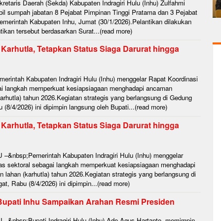
etaris Daerah (Sekda) Kabupaten Indragiri Hulu (Inhu) Zulfahmi
il sumpah jabatan 8 Pejabat Pimpinan Tinggi Pratama dan 3 Pejabat
Pemerintah Kabupaten Inhu, Jumat (30/1/2026).Pelantikan dilakukan
tikan tersebut berdasarkan Surat...(read more)
arhutla, Tetapkan Status Siaga Darurat hingga
rintah Kabupaten Indragiri Hulu (Inhu) menggelar Rapat Koordinasi
agai langkah memperkuat kesiapsiagaan menghadapi ancaman
arhutla) tahun 2026.Kegiatan strategis yang berlangsung di Gedung
8/4/2026) ini dipimpin langsung oleh Bupati...(read more)
arhutla, Tetapkan Status Siaga Darurat hingga
–&nbsp;Pemerintah Kabupaten Indragiri Hulu (Inhu) menggelar
ntas sektoral sebagai langkah memperkuat kesiapsiagaan menghadapi
lahan (karhutla) tahun 2026.Kegiatan strategis yang berlangsung di
 Rabu (8/4/2026) ini dipimpin...(read more)
, Bupati Inhu Sampaikan Arahan Resmi Presiden
–&nbsp;Bupati Indragiri Hulu (Inhu) Ade Agus Hartanto, memimpin