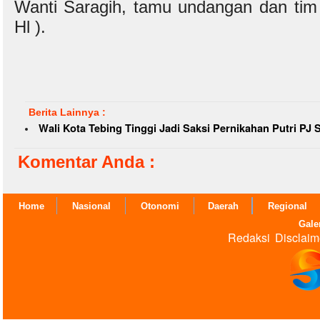
Wanti Saragih, tamu undangan dan tim 
Hl ).
Berita Lainnya :
Wali Kota Tebing Tinggi Jadi Saksi Pernikahan Putri P
Komentar Anda :
Home
Nasional
Otonomi
Daerah
Regional
Gale
Redaksi
Disclaim